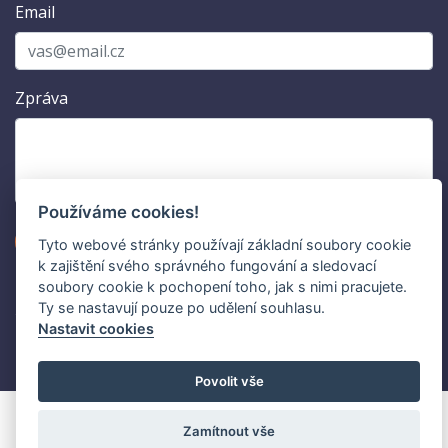
Email
Zpráva
Používáme cookies!
Odeslat
Tyto webové stránky používají základní soubory cookie
k zajištění svého správného fungování a sledovací
soubory cookie k pochopení toho, jak s nimi pracujete.
Ty se nastavují pouze po udělení souhlasu.
Nastavit cookies
© 2026 RD KOMEX s.r.o. | by
Yesmark
|
Nastavení cookies
Povolit vše
Zamítnout vše